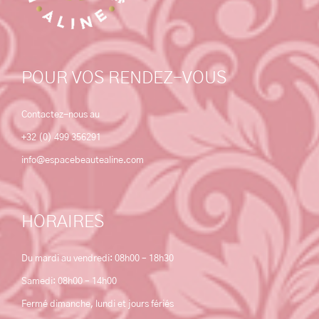
POUR VOS RENDEZ-VOUS
Contactez-nous au
+32 (0) 499 356291
info@espacebeautealine.com
HORAIRES
Du mardi au vendredi: 08h00 – 18h30
Samedi: 08h00 – 14h00
Fermé dimanche, lundi et jours fériés