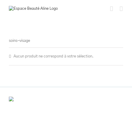
Passer
au
contenu
soins-visage
Aucun produit ne correspond à votre sélection.
POUR VOS RENDEZ-VOUS