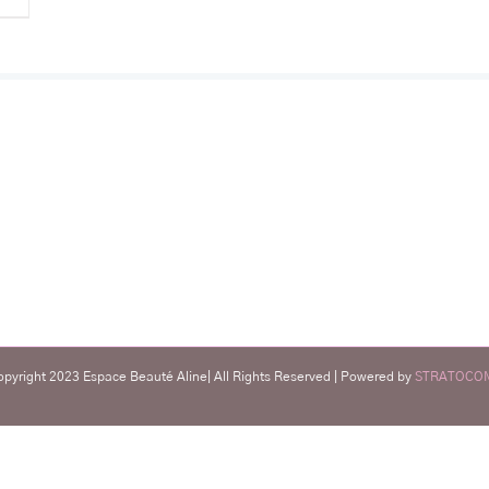
ENDEZ-
HORAIRES
NOUS 
Du mardi au vendredi: 08h00 – 18h30
28, rue des B
Anderlues
Samedi: 08h00 – 14h00
Fermé dimanche, lundi et jours fériés
com
opyright 2023 Espace Beauté Aline| All Rights Reserved | Powered by
STRATOCO