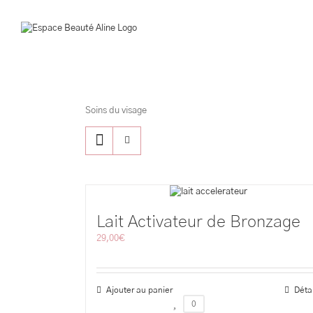
Passer
au
contenu
Soins du visage
Lait Activateur de Bronzage
29,00
€
Ajouter au panier
Déta
0