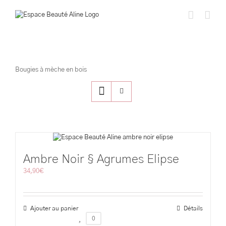
Passer
au
contenu
Bougies à mèche en bois
Ambre Noir § Agrumes Elipse
34,90
€
Ajouter au panier
Détails
0