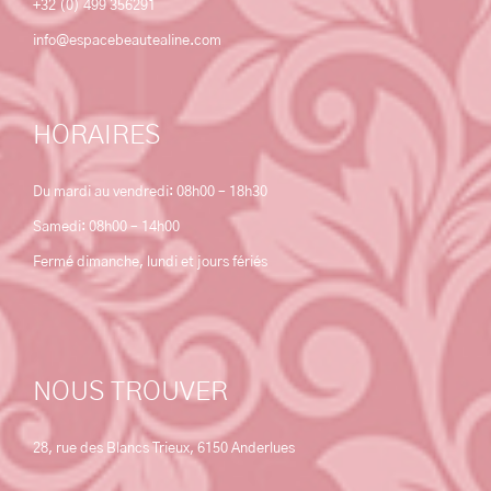
+32 (0) 499 356291
info@espacebeautealine.com
HORAIRES
Du mardi au vendredi: 08h00 – 18h30
Samedi: 08h00 – 14h00
Fermé dimanche, lundi et jours fériés
NOUS TROUVER
28, rue des Blancs Trieux, 6150 Anderlues