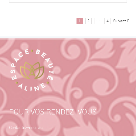
1
2
…
4
Suivant
POUR VOS RENDEZ-VOUS
Contactez-nous au