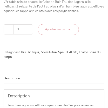
Véritable soin de beauté, le Galet de Bain Eau des Lagons allie
l’efficacité relaxante de l’actif au plaisir d’un bain bleu lagon aux effluves
aquatiques rappelant les atolls des îles polynésiennes.
Ajouter au panier
quantité
de
Bain
Des
Lagons
Catégories :
Iles Pacifique
,
Soins Rituel Spa
,
THALGO
,
Thalgo Soins du
corps
Description
Description
bain bleu lagon aux effluves aquatiques des îles polynésiennes.