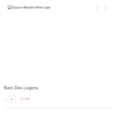
Passer
au
contenu
Bain Des Lagons
0
23,60
€