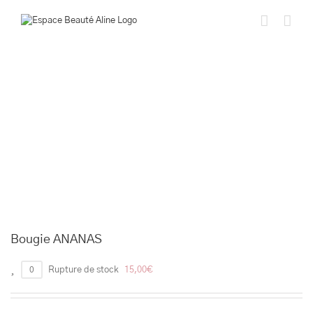
Passer
au
contenu
Bougie ANANAS
0
Rupture de stock
15,00
€