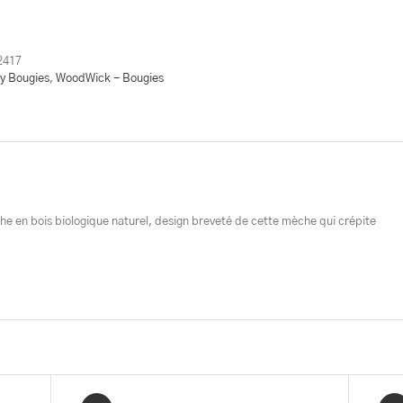
n
siaque
2417
m
gy Bougies
,
WoodWick - Bougies
e en bois biologique naturel, design breveté de cette mèche qui crépite