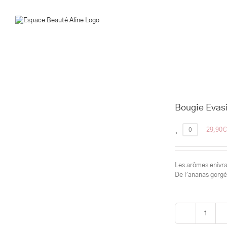
Passer
au
contenu
Bougie Evas
0
29,90
€
Les arômes enivra
De l’ananas gorgé
quantit