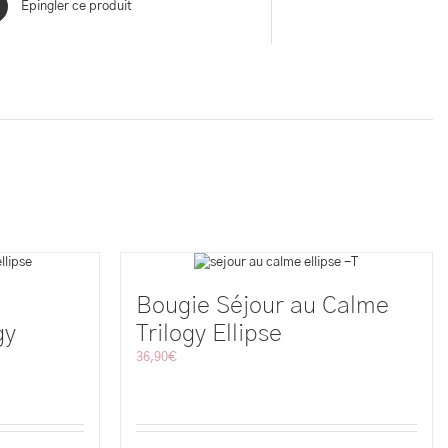
Épingler ce produit
Bougie Séjour au Calme
gy
Trilogy Ellipse
36,90
€