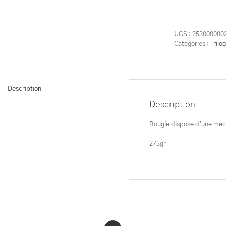
de
Bougie
Evasio
Paradi
UGS :
253000000
Mediu
Catégories :
Trilo
Description
Description
Bougie dispose d’une mèch
275gr