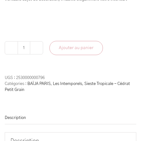
Ajouter au panier
quantité
de
Bouquet
Parfumé
-
UGS :
2530000000796
Sieste
Catégories :
BAÏJA PARIS
,
Les Intemporels
,
Sieste Tropicale - Cédrat
Tropicale
Petit Grain
Description
Description