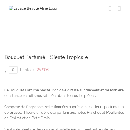
Passer
au
contenu
Bouquet Parfumé – Sieste Tropicale
0
En stock
25,90
€
Ce Bouquet Parfumé Sieste Tropicale diffuse subtilement et de manière
constance ses effluves raffinées dans toutes les pièces.
Composé de fragrances sélectionnées auprès des meilleurs parfumeurs
de Grasse, il libère un délicieux parfum aux notes Fraîches et Pétillantes
de Cédrat et de Petit Grain.
Véritable objet de décoration, il habille élégamment votre intérieur.