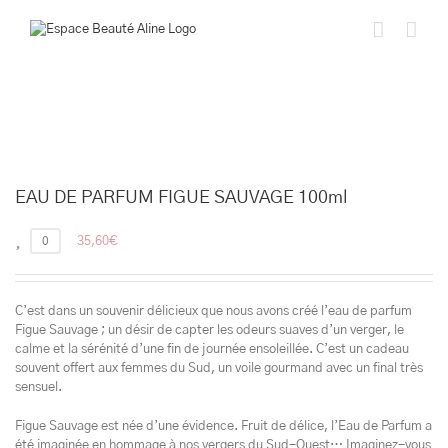
Passer
au
contenu
EAU DE PARFUM FIGUE SAUVAGE 100ml
0
35,60
€
C’est dans un souvenir délicieux que nous avons créé l’eau de parfum
Figue Sauvage ; un désir de capter les odeurs suaves d’un verger, le
calme et la sérénité d’une fin de journée ensoleillée. C’est un cadeau
souvent offert aux femmes du Sud, un voile gourmand avec un final très
sensuel.
Figue Sauvage est née d’une évidence. Fruit de délice, l’Eau de Parfum a
été imaginée en hommage à nos vergers du Sud-Ouest… Imaginez-vous