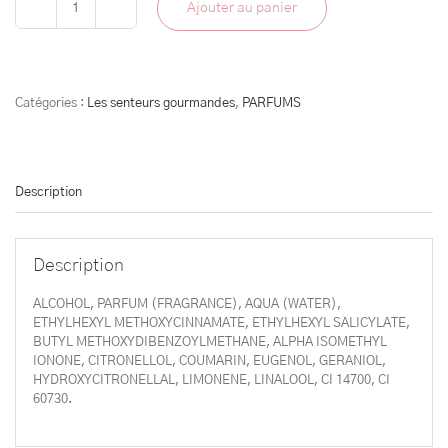
Ajouter au panier
quantité
de
EAU
DE
PARFUM
Catégories :
Les senteurs gourmandes
,
PARFUMS
FIGUE
SAUVAGE
100ml
Description
Description
ALCOHOL, PARFUM (FRAGRANCE), AQUA (WATER),
ETHYLHEXYL METHOXYCINNAMATE, ETHYLHEXYL SALICYLATE,
BUTYL METHOXYDIBENZOYLMETHANE, ALPHA ISOMETHYL
IONONE, CITRONELLOL, COUMARIN, EUGENOL, GERANIOL,
HYDROXYCITRONELLAL, LIMONENE, LINALOOL, CI 14700, CI
60730.