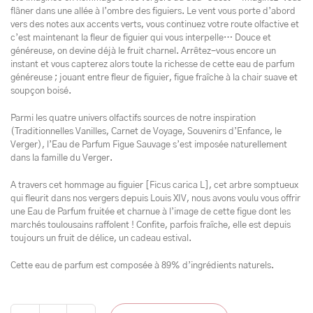
flâner dans une allée à l’ombre des figuiers. Le vent vous porte d’abord
vers des notes aux accents verts, vous continuez votre route olfactive et
c’est maintenant la fleur de figuier qui vous interpelle… Douce et
généreuse, on devine déjà le fruit charnel. Arrêtez-vous encore un
instant et vous capterez alors toute la richesse de cette eau de parfum
généreuse ; jouant entre fleur de figuier, figue fraîche à la chair suave et
soupçon boisé.
Parmi les quatre univers olfactifs sources de notre inspiration
(Traditionnelles Vanilles, Carnet de Voyage, Souvenirs d’Enfance, le
Verger), l’Eau de Parfum Figue Sauvage s’est imposée naturellement
dans la famille du Verger.
A travers cet hommage au figuier [Ficus carica L], cet arbre somptueux
qui fleurit dans nos vergers depuis Louis XIV, nous avons voulu vous offrir
une Eau de Parfum fruitée et charnue à l’image de cette figue dont les
marchés toulousains raffolent ! Confite, parfois fraîche, elle est depuis
toujours un fruit de délice, un cadeau estival.
Cette eau de parfum est composée à 89% d’ingrédients naturels.