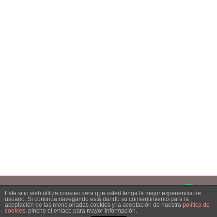
Samedi: 08h00 – 14h00
Fermé dimanche, lundi et jours fériés
NOUS TROUVER
28, rue des Blancs Trieux, 6150 Anderlues
Copyright 2023 Espace Beauté Aline| All Rights Reserved | Powered by
Este sitio web utiliza cookies para que usted tenga la mejor experiencia de
STRATOCOM
|
usuario. Si continúa navegando está dando su consentimiento para la
aceptación de las mencionadas cookies y la aceptación de nuestra
política de
cookies
, pinche el enlace para mayor información.