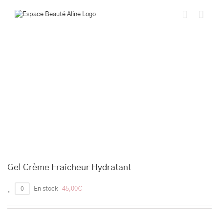
Passer
au
contenu
Gel Crème Fraicheur Hydratant
0
En stock
45,00
€