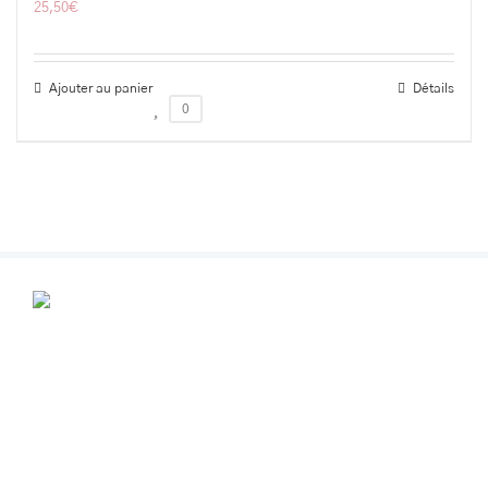
25,50
€
Ajouter au panier
Détails
0
POUR VOS RENDEZ-VOUS
Contactez-nous au
+32 (0) 499 356291