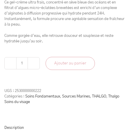
Ce gel-crème ultra frais, concentré en sève bleue des océans et en
filtrat d’algues micro-éclatées brevetées est enrichi d’un complexe
d’alginates à diffusion progressive qui hydrate pendant 24H.
Instantanément, la formule procure une agréable sensation de fraîcheur
à la peau.
Comme gorgée d’eau, elle retrouve douceur et souplesse et reste
hydratée jusqu’au soir.
Ajouter au panier
quantité
de
Gel
Crème
Fraicheur
UGS :
2530000000222
Hydratant
Catégories :
Soins Fondamentaux
,
Sources Marines
,
THALGO
,
Thalgo
Soins du visage
Description