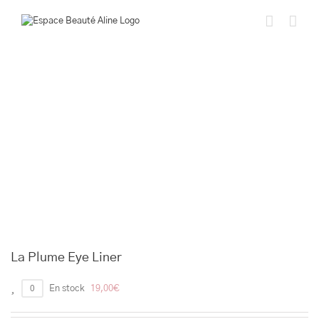
Passer
au
contenu
La Plume Eye Liner
0
En stock
19,00
€