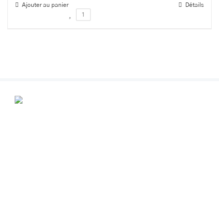
Ajouter au panier
Détails
1
POUR VOS RENDEZ-VOUS
Contactez-nous au
+32 (0) 499 356291
info@espacebeautealine.com