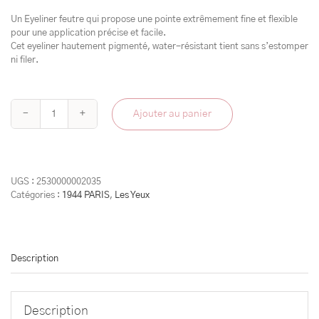
Un Eyeliner feutre qui propose une pointe extrêmement fine et flexible
pour une application précise et facile.
Cet eyeliner hautement pigmenté, water-résistant tient sans s’estomper
ni filer.
Ajouter au panier
quantité
de
La
Plume
Eye
UGS :
2530000002035
Liner
Catégories :
1944 PARIS
,
Les Yeux
Description
Description