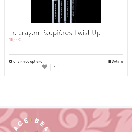
Le crayon Paupières Twist Up
19,00
€
Choix des options
Détails
1