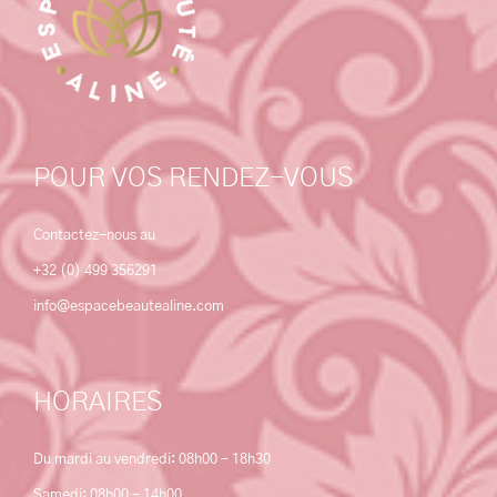
POUR VOS RENDEZ-VOUS
Contactez-nous au
+32 (0) 499 356291
info@espacebeautealine.com
HORAIRES
Du mardi au vendredi: 08h00 – 18h30
Samedi: 08h00 – 14h00