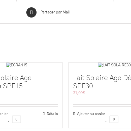
Partager par Mail
Solaire Age
Lait Solaire Age D
e SPF15
SPF30
31,00
€
anier
Détails
Ajouter au panier
0
0