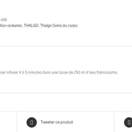
s
1496
nfus-océanes
,
THALGO
,
Thalgo Soins du corps
é
isser infuser 4 à 5 minutes dans une tasse de 250 ml d’eau frémissante.
Tweeter ce produit