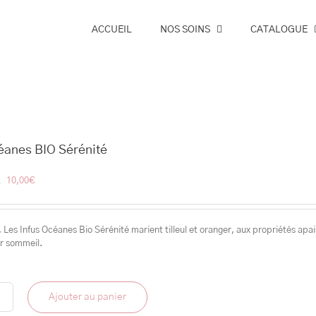
ACCUEIL
NOS SOINS
CATALOGUE
éanes BIO Sérénité
k
10,00
€
 Les Infus Océanes Bio Sérénité marient tilleul et oranger, aux propriétés apais
ur sommeil.
Ajouter au panier
é