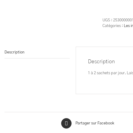
de
Les
Infus
Océane
UGS :
253000000
BIO
Catégories :
Les i
Sérénit
Description
Description
1 à 2 sachets par jour. La
Partager sur Facebook