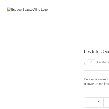
Passer
au
contenu
Les Infus Oc
0
En stoc
Délice de saveurs,
trouver un meille
quantit