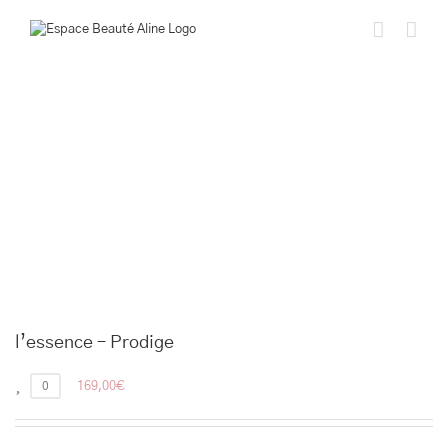
Passer
au
contenu
l’essence – Prodige
0
169,00
€