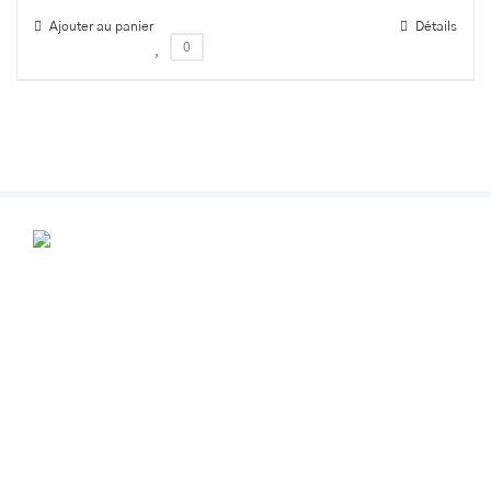
Ajouter au panier
Détails
0
POUR VOS RENDEZ-VOUS
Contactez-nous au
+32 (0) 499 356291
info@espacebeautealine.com