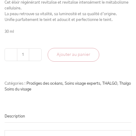
Cet élixir régénérant revitalise et revitalise intensément le métabolisme
cellulaire.
La peau retrouve sa vitalité, sa luminosité et sa qualité d’origine.
Unifie parfaitement le teint et adoucit et perfectionne le teint.
30 ml
Ajouter au panier
quantité
de
l'essence
-
Prodige
Catégories :
Prodiges des océans
,
Soins visage experts
,
THALGO
,
Thalgo
Soins du visage
Description