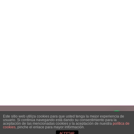
Samedi: 08h00 – 14h00
Fermé dimanche, lundi et jours fériés
NOUS TROUVER
28, rue des Blancs Trieux, 6150 Anderlues
Copyright 2023 Espace Beauté Aline| All Rights Reserved | Powered by
Este sitio web utiliza cookies para que usted tenga la mejor experiencia de
STRATOCOM
|
usuario. Si continúa navegando está dando su consentimiento para la
aceptación de las mencionadas cookies y la aceptación de nuestra
política de
cookies
, pinche el enlace para mayor información.
ACEPTAR