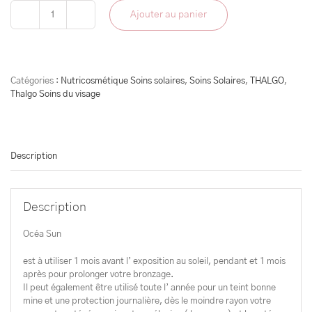
Ajouter au panier
quantité
de
Ocea
Sun
Catégories :
Nutricosmétique Soins solaires
,
Soins Solaires
,
THALGO
,
Thalgo Soins du visage
Description
Description
Océa Sun
est à utiliser 1 mois avant l’ exposition au soleil, pendant et 1 mois
après pour prolonger votre bronzage.
Il peut également être utilisé toute l’ année pour un teint bonne
mine et une protection journalière, dès le moindre rayon votre