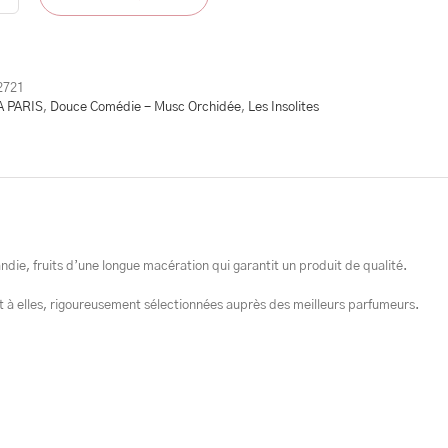
é
ieur
2721
A PARIS
,
Douce Comédie - Musc Orchidée
,
Les Insolites
tion
e
ndie, fruits d’une longue macération qui garantit un produit de qualité.
t à elles, rigoureusement sélectionnées auprès des meilleurs parfumeurs.