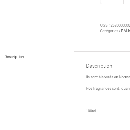
quantit
de
Parfum
d'intér
Spray
UGS :
253000000
-
Catégories :
BAÏJ
Inspira
Secrèt
Description
Description
Ils sont élaborés en Norma
Nos fragrances sont, quan
100ml