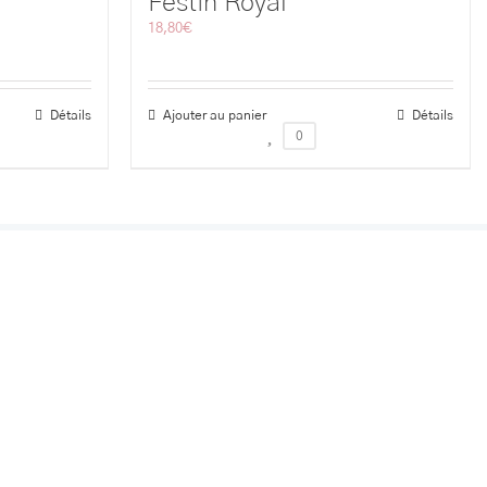
Festin Royal
18,80
€
Détails
Ajouter au panier
Détails
0
TROUVER
lancs Trieux, 6150