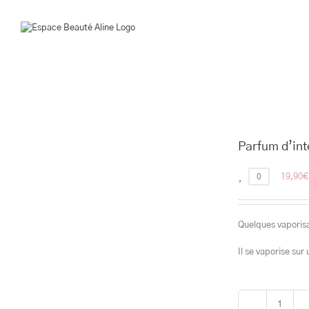
Passer
au
contenu
Parfum d’int
0
19,90
€
Quelques vaporisa
Il se vaporise sur