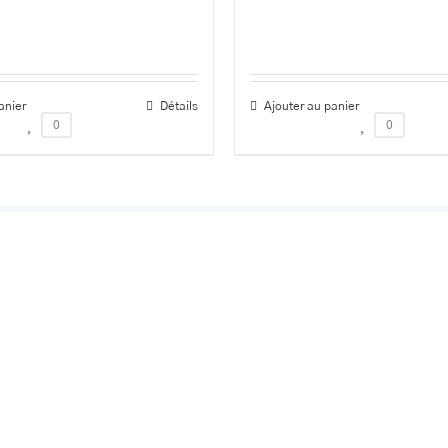
anier
Détails
Ajouter au panier
0
0
ENDEZ-
HORAIRES
NOUS 
Du mardi au vendredi: 08h00 – 18h30
28, rue des B
Anderlues
Samedi: 08h00 – 14h00
Fermé dimanche, lundi et jours fériés
com