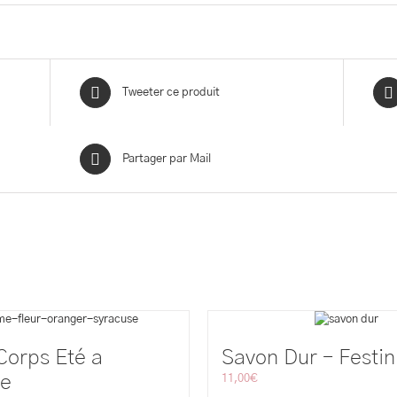
Tweeter ce produit
Partager par Mail
orps Eté a
Savon Dur – Festin
se
11,00
€