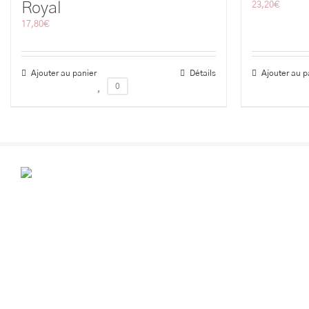
Royal
23,20
€
17,80
€
Ajouter au panier
Détails
Ajouter au p
0
POUR VOS R
VOUS
Contactez-nous au
+32 (0) 499 356291
info@espacebeautealine.