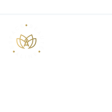
POUR VOS RENDEZ-VOUS
Contactez-nous au
+32 (0) 499 356291
info@espacebeautealine.com