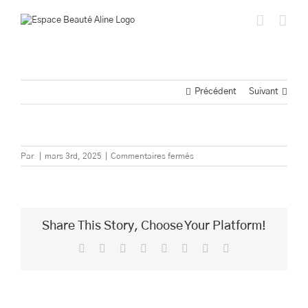
Passer
au
contenu
Précédent
Suivant
sur
Par
|
mars 3rd, 2025
|
Commentaires fermés
Share This Story, Choose Your Platform!
Facebook
Twitter
Reddit
LinkedIn
Tumblr
Pinterest
Vk
Email