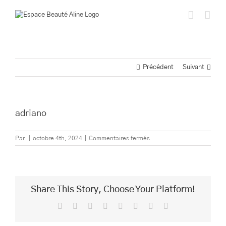
Passer
au
contenu
Précédent
Suivant
adriano
sur
Par
|
octobre 4th, 2024
|
Commentaires fermés
adriano
Share This Story, Choose Your Platform!
Facebook
Twitter
Reddit
LinkedIn
Tumblr
Pinterest
Vk
Email