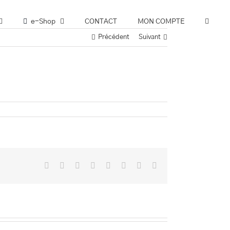
e-Shop
CONTACT
MON COMPTE
Précédent
Suivant
Facebook
Twitter
Reddit
LinkedIn
Tumblr
Pinterest
Vk
Email