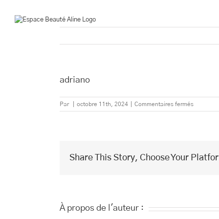
Passer
au
contenu
adriano
sur
Par
|
octobre 11th, 2024
|
Commentaires fermés
adriano
Share This Story, Choose Your Platfo
À propos de l'auteur :