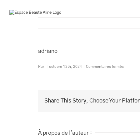
Passer
au
contenu
adriano
sur
Par
|
octobre 12th, 2024
|
Commentaires fermés
adriano
Share This Story, Choose Your Platfo
À propos de l'auteur :