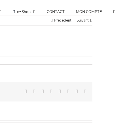
e-Shop
CONTACT
MON COMPTE
Précédent
Suivant
Facebook
Twitter
Reddit
LinkedIn
Tumblr
Pinterest
Vk
Email