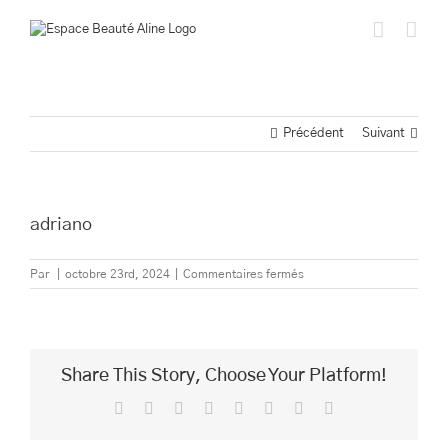
Passer
au
contenu
Précédent
Suivant
adriano
sur
Par
|
octobre 23rd, 2024
|
Commentaires fermés
adriano
Share This Story, Choose Your Platform!
Facebook
Twitter
Reddit
LinkedIn
Tumblr
Pinterest
Vk
Email