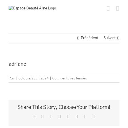
Passer
au
contenu
Précédent
Suivant
adriano
sur
Par
|
octobre 25th, 2024
|
Commentaires fermés
adriano
Share This Story, Choose Your Platform!
Facebook
Twitter
Reddit
LinkedIn
Tumblr
Pinterest
Vk
Email