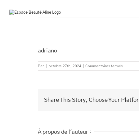
Passer
au
contenu
adriano
sur
Par
|
octobre 27th, 2024
|
Commentaires fermés
adriano
Share This Story, Choose Your Platfo
À propos de l'auteur :