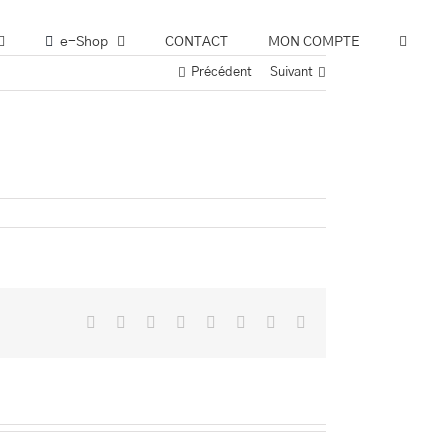
e-Shop
CONTACT
MON COMPTE
Précédent
Suivant
Facebook
Twitter
Reddit
LinkedIn
Tumblr
Pinterest
Vk
Email