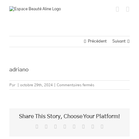
Passer
au
contenu
Précédent
Suivant
adriano
sur
Par
|
octobre 29th, 2024
|
Commentaires fermés
adriano
Share This Story, Choose Your Platform!
Facebook
Twitter
Reddit
LinkedIn
Tumblr
Pinterest
Vk
Email