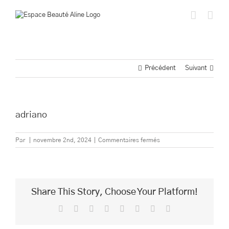
Passer
au
contenu
Précédent
Suivant
adriano
sur
Par
|
novembre 2nd, 2024
|
Commentaires fermés
adriano
Share This Story, Choose Your Platform!
Facebook
Twitter
Reddit
LinkedIn
Tumblr
Pinterest
Vk
Email