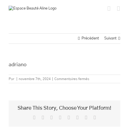
Passer
au
contenu
Précédent
Suivant
adriano
sur
Par
|
novembre 7th, 2024
|
Commentaires fermés
adriano
Share This Story, Choose Your Platform!
Facebook
Twitter
Reddit
LinkedIn
Tumblr
Pinterest
Vk
Email