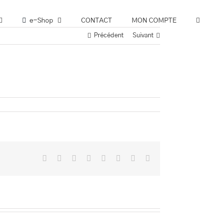
e-Shop
CONTACT
MON COMPTE
Précédent
Suivant
Facebook
Twitter
Reddit
LinkedIn
Tumblr
Pinterest
Vk
Email