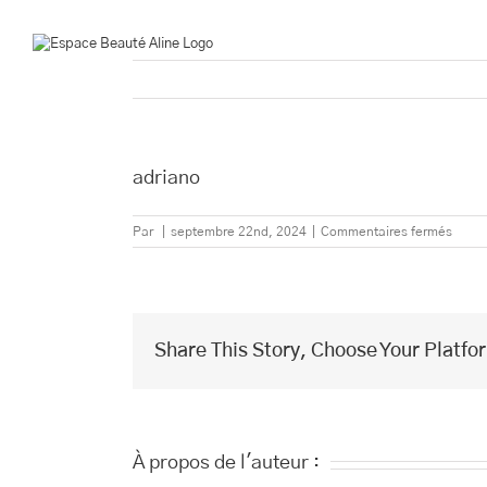
Passer
au
contenu
adriano
sur
Par
|
septembre 22nd, 2024
|
Commentaires fermés
adria
Share This Story, Choose Your Platfo
À propos de l'auteur :