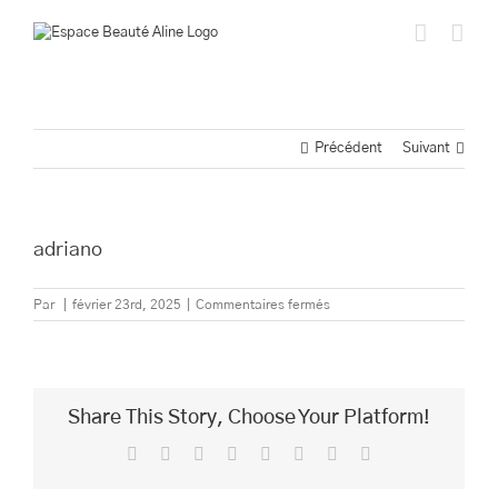
Passer
au
contenu
Précédent
Suivant
adriano
sur
Par
|
février 23rd, 2025
|
Commentaires fermés
adriano
Share This Story, Choose Your Platform!
Facebook
Twitter
Reddit
LinkedIn
Tumblr
Pinterest
Vk
Email