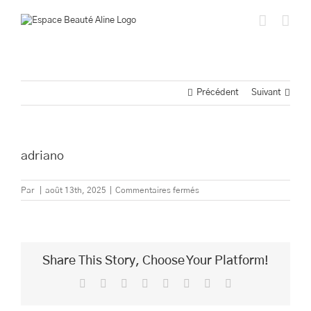
Passer
au
contenu
Précédent
Suivant
adriano
sur
Par
|
août 13th, 2025
|
Commentaires fermés
adriano
Share This Story, Choose Your Platform!
Facebook
Twitter
Reddit
LinkedIn
Tumblr
Pinterest
Vk
Email