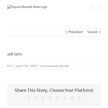
Passer
au
contenu
Précédent
Suivant
adriano
sur
Par
|
août 17th, 2025
|
Commentaires fermés
adriano
Share This Story, Choose Your Platform!
Facebook
Twitter
Reddit
LinkedIn
Tumblr
Pinterest
Vk
Email