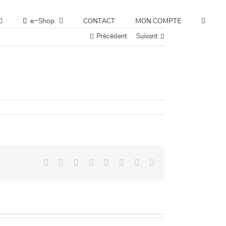
e-Shop
CONTACT
MON COMPTE
Précédent
Suivant
Facebook
Twitter
Reddit
LinkedIn
Tumblr
Pinterest
Vk
Email