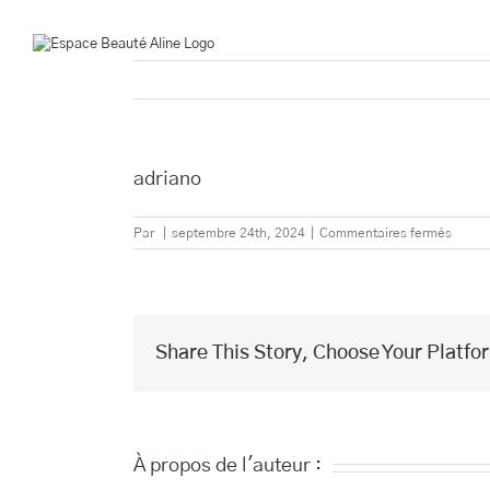
Passer
au
contenu
adriano
sur
Par
|
septembre 24th, 2024
|
Commentaires fermés
adrian
Share This Story, Choose Your Platfo
À propos de l'auteur :