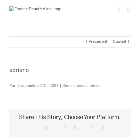
Passer
au
contenu
Précédent
Suivant
adriano
sur
Par
|
septembre 27th, 2024
|
Commentaires fermés
adriano
Share This Story, Choose Your Platform!
Facebook
Twitter
Reddit
LinkedIn
Tumblr
Pinterest
Vk
Email