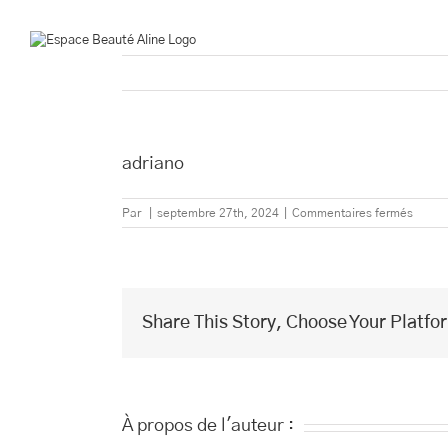
Passer
au
contenu
adriano
sur
Par
|
septembre 27th, 2024
|
Commentaires fermés
adrian
Share This Story, Choose Your Platfo
À propos de l'auteur :