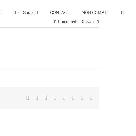
e-Shop
CONTACT
MON COMPTE
Précédent
Suivant
Facebook
Twitter
Reddit
LinkedIn
Tumblr
Pinterest
Vk
Email