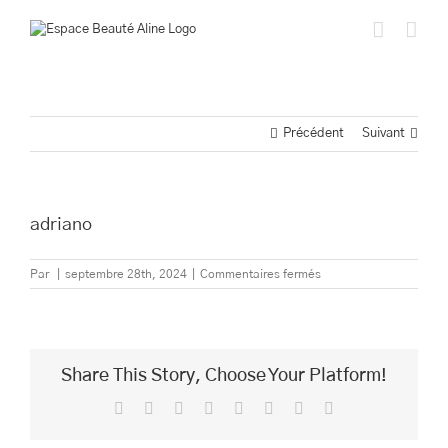
Passer
au
contenu
Précédent
Suivant
adriano
sur
Par
|
septembre 28th, 2024
|
Commentaires fermés
adriano
Share This Story, Choose Your Platform!
Facebook
Twitter
Reddit
LinkedIn
Tumblr
Pinterest
Vk
Email