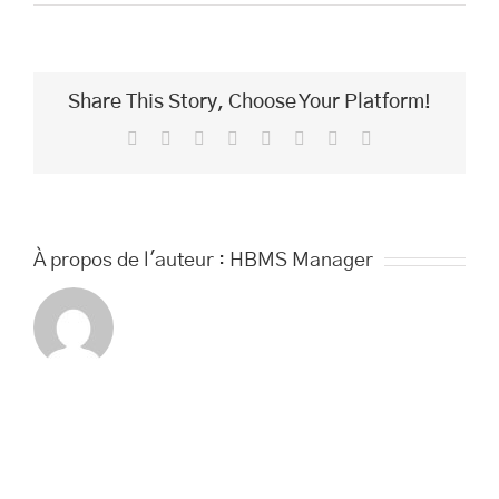
Pose
Vernis
Classique
base
et
Share This Story, Choose Your Platform!
couleurs
Pieds
Facebook
Twitter
Reddit
LinkedIn
Tumblr
Pinterest
Vk
Email
À propos de l'auteur :
HBMS Manager