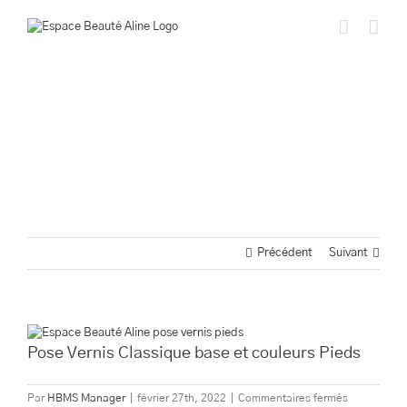
Passer
au
contenu
Précédent
Suivant
Voir
l'image
Pose Vernis Classique base et couleurs Pieds
agrandie
sur
Par
HBMS Manager
|
février 27th, 2022
|
Commentaires fermés