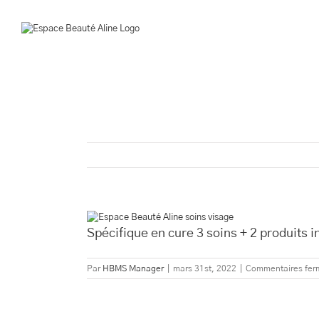
Passer
au
contenu
Voir
l'image
Spécifique en cure 3 soins + 2 produits i
agrandie
Par
HBMS Manager
|
mars 31st, 2022
|
Commentaires fer