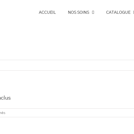
ACCUEIL
NOS SOINS
CATALOGUE
nclus
sur
més
Spécifique
en
cure