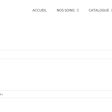
ACCUEIL
NOS SOINS
CATALOGUE
sur
és
Massage
Relaxant
60Min