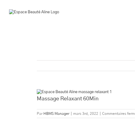
Passer
au
contenu
Voir
l'image
Massage Relaxant 60Min
agrandie
Par
HBMS Manager
|
mars 3rd, 2022
|
Commentaires ferm