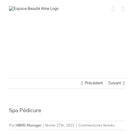
Passer
au
contenu
Précédent
Suivant
Spa Pédicure
sur
Par
HBMS Manager
|
février 27th, 2022
|
Commentaires fermés
Spa