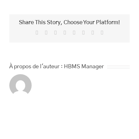
Pédicure
Share This Story, Choose Your Platform!
Facebook
Twitter
Reddit
LinkedIn
Tumblr
Pinterest
Vk
Email
À propos de l'auteur :
HBMS Manager