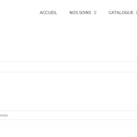
ACCUEIL
NOS SOINS
CATALOGUE
sur
ermés
Pose
Vernis
Permanent