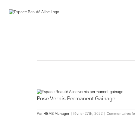
Passer
au
contenu
Voir
l'image
Pose Vernis Permanent Gainage
agrandie
Par
HBMS Manager
|
février 27th, 2022
|
Commentaires f