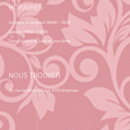
HORAIRES
Du mardi au vendredi: 08h00 – 18h30
Samedi: 08h00 – 14h00
Fermé dimanche, lundi et jours fériés
NOUS TROUVER
28, rue des Blancs Trieux, 6150 Anderlues