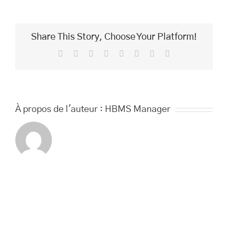
Vernis
Permanent
Classique
Mains
Share This Story, Choose Your Platform!
Facebook
Twitter
Reddit
LinkedIn
Tumblr
Pinterest
Vk
Email
À propos de l'auteur :
HBMS Manager