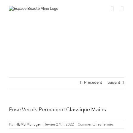
Passer
au
contenu
Précédent
Suivant
Pose Vernis Permanent Classique Mains
sur
Par
HBMS Manager
|
février 27th, 2022
|
Commentaires fermés
Pose